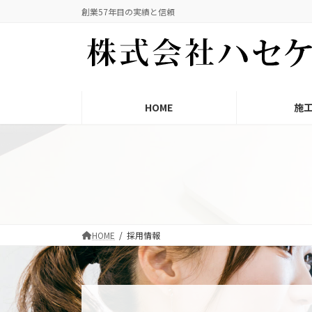
コ
ナ
創業57年目の実績と信頼
ン
ビ
テ
ゲ
ン
ー
ツ
シ
へ
ョ
ス
ン
HOME
施
キ
に
ッ
移
プ
動
HOME
採用情報